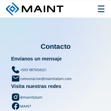
Saltar
☰
al
contenido
Contacto
Envíanos un mensaje
+593 987654321
comuniacion@maintlatam.com
Visita nuestras redes
@maintlatam
MAINT