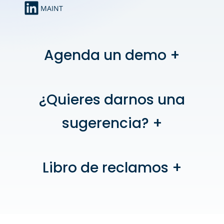
MAINT
Agenda un demo
¿Quieres darnos una
NOMBRE
*
sugerencia?
NOMBRE
APELLIDOS
CORREO ELECTRÓNICO
Libro de reclamos
*
NOMBRE
*
NOMBRE
APELLIDOS
T
N
EMPRESA
*
I
°